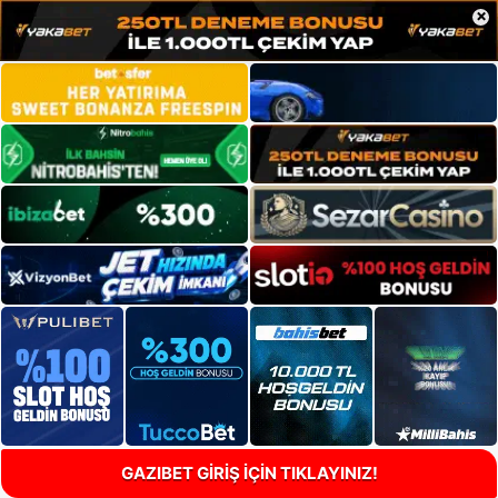
×
GAZIBET GİRİŞ İÇİN TIKLAYINIZ!