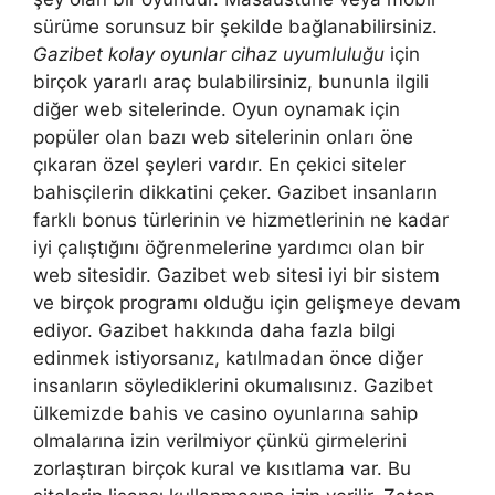
sürüme sorunsuz bir şekilde bağlanabilirsiniz.
Gazibet kolay oyunlar cihaz uyumluluğu
için
birçok yararlı araç bulabilirsiniz, bununla ilgili
diğer web sitelerinde. Oyun oynamak için
popüler olan bazı web sitelerinin onları öne
çıkaran özel şeyleri vardır. En çekici siteler
bahisçilerin dikkatini çeker. Gazibet insanların
farklı bonus türlerinin ve hizmetlerinin ne kadar
iyi çalıştığını öğrenmelerine yardımcı olan bir
web sitesidir. Gazibet web sitesi iyi bir sistem
ve birçok programı olduğu için gelişmeye devam
ediyor. Gazibet hakkında daha fazla bilgi
edinmek istiyorsanız, katılmadan önce diğer
insanların söylediklerini okumalısınız. Gazibet
ülkemizde bahis ve casino oyunlarına sahip
olmalarına izin verilmiyor çünkü girmelerini
zorlaştıran birçok kural ve kısıtlama var. Bu