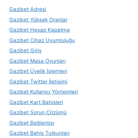
Gazibet Adresi
Gazibet Yüksek Oranlar
Gazibet Hesap Kapatma
Gazibet Cihaz Uyumluluğu
Gazibet Giriş
Gazibet Masa Oyunları
Gazibet Üyelik İşlemleri
Gazibet Twitter İletişimi
Gazibet Kullanıcı Yöntemleri
Gazibet Kart Bahisleri
Gazibet Sorun Çözümü
Gazibet Bağlantısı
Gazibet Bahis Tutkunları