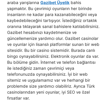
araba yarışlarına
Gazibet Üyelik
bahis
yapmaktır. Bu çevrimiçi oyunların her birinde
insanların ne kadar para kazanabileceğini veya
kaybedebileceğini tartışıyor. İstediğiniz ortaklık
oranına tıklayarak sanal bahislere katılabilirsiniz.
Gazibet hesabınızı kaydetmenize ve
güncellemenize yardımcı olur. Gazibet casinolar
ve oyunlar için lisanslı platformlar sunan bir web
sitesidir. Bu bir casino sistemidir. Burada canlı
bingo oynayabilirsiniz. Elektronik oyunlar da var.
Bu bölüme gidin. İnternet ve telefon bağlantısı
ile istediğiniz zaman çevrimiçi veya
telefonunuzda oynayabilirsiniz. İyi bir web
sitemiz ve uygulamamız var ve herhangi bir
problemde size yardımcı olabiliriz. Ayrıca Türk
casinolarından yeni oyunlar, iyi SEO ve özel
fırsatlar var.