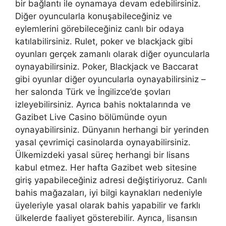
bir bağlantı ile oynamaya devam edebilirsiniz.
Diğer oyuncularla konuşabileceğiniz ve
eylemlerini görebileceğiniz canlı bir odaya
katılabilirsiniz. Rulet, poker ve blackjack gibi
oyunları gerçek zamanlı olarak diğer oyuncularla
oynayabilirsiniz. Poker, Blackjack ve Baccarat
gibi oyunlar diğer oyuncularla oynayabilirsiniz –
her salonda Türk ve İngilizce’de şovları
izleyebilirsiniz. Ayrıca bahis noktalarında ve
Gazibet Live Casino bölümünde oyun
oynayabilirsiniz. Dünyanın herhangi bir yerinden
yasal çevrimiçi casinolarda oynayabilirsiniz.
Ülkemizdeki yasal süreç herhangi bir lisans
kabul etmez. Her hafta Gazibet web sitesine
giriş yapabileceğiniz adresi değiştiriyoruz. Canlı
bahis mağazaları, iyi bilgi kaynakları nedeniyle
üyeleriyle yasal olarak bahis yapabilir ve farklı
ülkelerde faaliyet gösterebilir. Ayrıca, lisansın