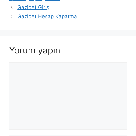
Gazibet Giriş
Gazibet Hesap Kapatma
Yorum yapın
Yorum