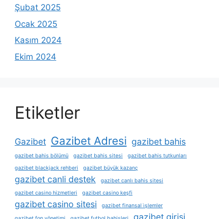
Şubat 2025
Ocak 2025
Kasım 2024
Ekim 2024
Etiketler
Gazibet Adresi
Gazibet
gazibet bahis
gazibet bahis bölümü
gazibet bahis sitesi
gazibet bahis tutkunları
gazibet blackjack rehberi
gazibet büyük kazanç
gazibet canli destek
gazibet canlı bahis sitesi
gazibet casino hizmetleri
gazibet casino keşfi
gazibet casino sitesi
gazibet finansal i̇şlemler
gazibet girisi
gazibet fon yönetimi
gazibet futbol bahisleri