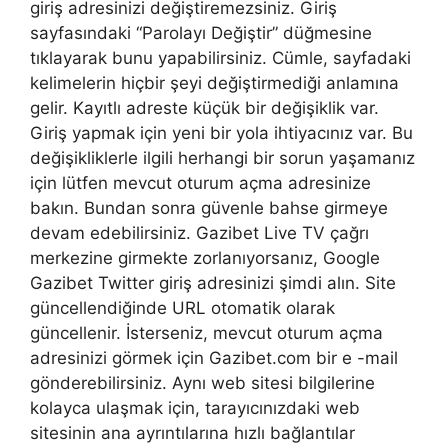
giriş adresinizi değiştiremezsiniz. Giriş
sayfasındaki “Parolayı Değiştir” düğmesine
tıklayarak bunu yapabilirsiniz. Cümle, sayfadaki
kelimelerin hiçbir şeyi değiştirmediği anlamına
gelir. Kayıtlı adreste küçük bir değişiklik var.
Giriş yapmak için yeni bir yola ihtiyacınız var. Bu
değişikliklerle ilgili herhangi bir sorun yaşamanız
için lütfen mevcut oturum açma adresinize
bakın. Bundan sonra güvenle bahse girmeye
devam edebilirsiniz. Gazibet Live TV çağrı
merkezine girmekte zorlanıyorsanız, Google
Gazibet Twitter giriş adresinizi şimdi alın. Site
güncellendiğinde URL otomatik olarak
güncellenir. İsterseniz, mevcut oturum açma
adresinizi görmek için Gazibet.com bir e -mail
gönderebilirsiniz. Aynı web sitesi bilgilerine
kolayca ulaşmak için, tarayıcınızdaki web
sitesinin ana ayrıntılarına hızlı bağlantılar