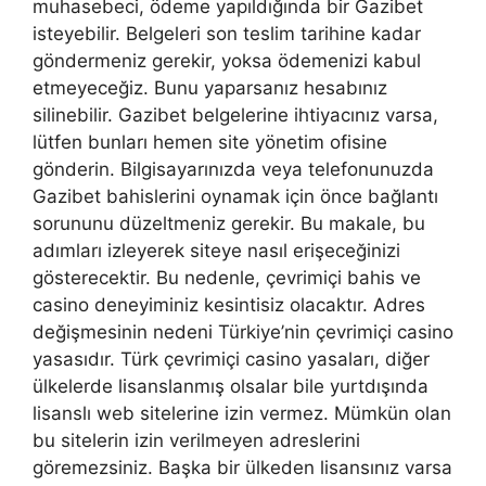
muhasebeci, ödeme yapıldığında bir Gazibet
isteyebilir. Belgeleri son teslim tarihine kadar
göndermeniz gerekir, yoksa ödemenizi kabul
etmeyeceğiz. Bunu yaparsanız hesabınız
silinebilir. Gazibet belgelerine ihtiyacınız varsa,
lütfen bunları hemen site yönetim ofisine
gönderin. Bilgisayarınızda veya telefonunuzda
Gazibet bahislerini oynamak için önce bağlantı
sorununu düzeltmeniz gerekir. Bu makale, bu
adımları izleyerek siteye nasıl erişeceğinizi
gösterecektir. Bu nedenle, çevrimiçi bahis ve
casino deneyiminiz kesintisiz olacaktır. Adres
değişmesinin nedeni Türkiye’nin çevrimiçi casino
yasasıdır. Türk çevrimiçi casino yasaları, diğer
ülkelerde lisanslanmış olsalar bile yurtdışında
lisanslı web sitelerine izin vermez. Mümkün olan
bu sitelerin izin verilmeyen adreslerini
göremezsiniz. Başka bir ülkeden lisansınız varsa