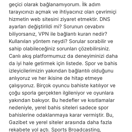
geçici olarak bağlanamıyorum. İlk adım
tarayıcınızı açmak ve ihtiyacınız olan çevrimiçi
hizmetin web sitesini ziyaret etmektir. DNS
ayarları değiştirildi mi? Sorunun cevabını
biliyorsanız, VPN ile bağlantı kuran nedir?
Kullanılan yöntem neydi? Sorular sorabilir ve
sahip olabileceğiniz sorunları çözebilirsiniz.
Canlı akış platformumuz da deneyiminizi daha
da iyi hale getirmek için listede. Spor ve bahis
izleyicilerimizin yakından bağlantılı olduğunu
anlıyoruz ve her ikisine de hitap etmeye
çalışıyoruz. Birçok oyuncu bahiste katılıyor ve
çoğu sporla gerçekten ilgileniyor ve oyunlara
yakından bakıyor. Bu hedefler ve kısıtlamalar
nedeniyle, yerel bahis siteleri sadece spor
bahislerine odaklanmaya karar vermiştir. Bu,
Gazibet ve yerel siteler arasında daha fazla
rekabete yol açtı. Sports Broadcasting,