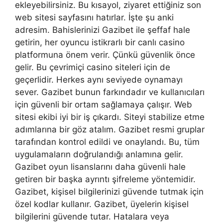
ekleyebilirsiniz. Bu kısayol, ziyaret ettiğiniz son
web sitesi sayfasını hatırlar. İşte şu anki
adresim. Bahislerinizi Gazibet ile şeffaf hale
getirin, her oyuncu istikrarlı bir canlı casino
platformuna önem verir. Çünkü güvenlik önce
gelir. Bu çevrimiçi casino siteleri için de
geçerlidir. Herkes aynı seviyede oynamayı
sever. Gazibet bunun farkındadır ve kullanıcıları
için güvenli bir ortam sağlamaya çalışır. Web
sitesi ekibi iyi bir iş çıkardı. Siteyi stabilize etme
adımlarına bir göz atalım. Gazibet resmi gruplar
tarafından kontrol edildi ve onaylandı. Bu, tüm
uygulamaların doğrulandığı anlamına gelir.
Gazibet oyun lisanslarını daha güvenli hale
getiren bir başka ayrıntı şifreleme yöntemidir.
Gazibet, kişisel bilgilerinizi güvende tutmak için
özel kodlar kullanır. Gazibet, üyelerin kişisel
bilgilerini güvende tutar. Hatalara veya