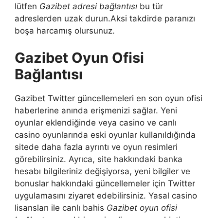
lütfen
Gazibet adresi bağlantısı
bu tür
adreslerden uzak durun.Aksi takdirde paranızı
boşa harcamış olursunuz.
Gazibet Oyun Ofisi
Bağlantısı
Gazibet Twitter güncellemeleri en son oyun ofisi
haberlerine anında erişmenizi sağlar. Yeni
oyunlar eklendiğinde veya casino ve canlı
casino oyunlarında eski oyunlar kullanıldığında
sitede daha fazla ayrıntı ve oyun resimleri
görebilirsiniz. Ayrıca, site hakkındaki banka
hesabı bilgileriniz değişiyorsa, yeni bilgiler ve
bonuslar hakkındaki güncellemeler için Twitter
uygulamasını ziyaret edebilirsiniz. Yasal casino
lisansları ile canlı bahis
Gazibet oyun ofisi