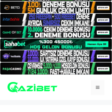
İçeriğe
atla
Menü