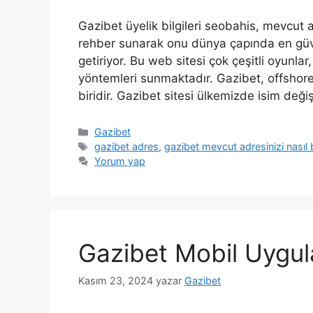
Gazibet üyelik bilgileri seobahis, mevcut 
rehber sunarak onu dünya çapında en güven
getiriyor. Bu web sitesi çok çeşitli oyunlar
yöntemleri sunmaktadır. Gazibet, offshor
biridir. Gazibet sitesi ülkemizde isim değiş
Kategoriler
Gazibet
Etiketler
gazibet adres
,
gazibet mevcut adresinizi nasıl
Yorum yap
Gazibet Mobil Uygul
Kasım 23, 2024
yazar
Gazibet