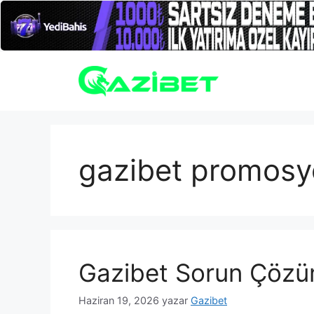
İçeriğe
atla
gazibet promos
Gazibet Sorun Çöz
Haziran 19, 2026
yazar
Gazibet