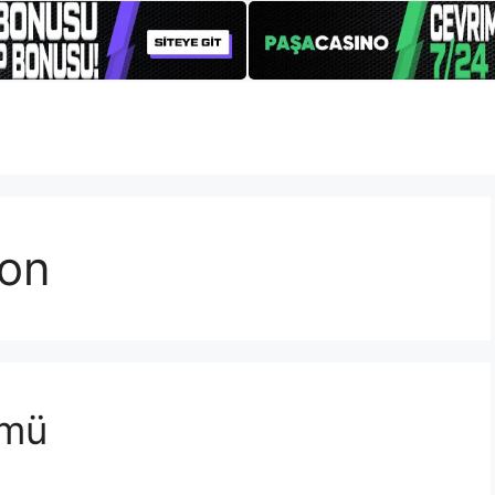
yon
ümü