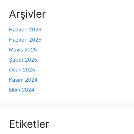
Arşivler
Haziran 2026
Haziran 2025
Mayıs 2025
Şubat 2025
Ocak 2025
Kasım 2024
Ekim 2024
Etiketler