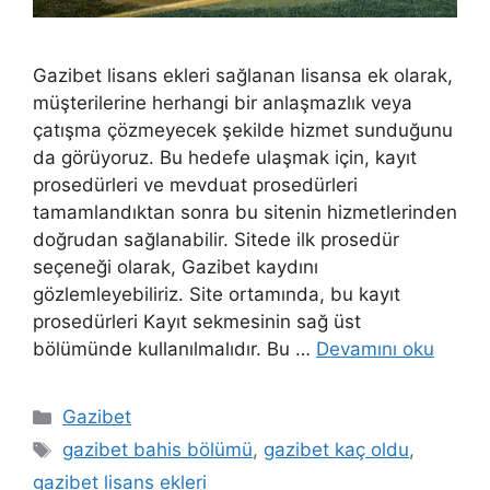
Gazibet lisans ekleri sağlanan lisansa ek olarak,
müşterilerine herhangi bir anlaşmazlık veya
çatışma çözmeyecek şekilde hizmet sunduğunu
da görüyoruz. Bu hedefe ulaşmak için, kayıt
prosedürleri ve mevduat prosedürleri
tamamlandıktan sonra bu sitenin hizmetlerinden
doğrudan sağlanabilir. Sitede ilk prosedür
seçeneği olarak, Gazibet kaydını
gözlemleyebiliriz. Site ortamında, bu kayıt
prosedürleri Kayıt sekmesinin sağ üst
bölümünde kullanılmalıdır. Bu …
Devamını oku
Kategoriler
Gazibet
Etiketler
gazibet bahis bölümü
,
gazibet kaç oldu
,
gazibet lisans ekleri