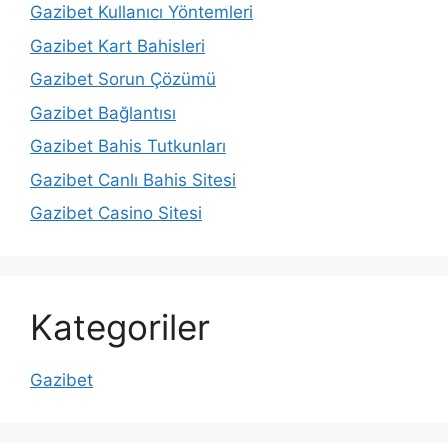
Gazibet Kullanıcı Yöntemleri
Gazibet Kart Bahisleri
Gazibet Sorun Çözümü
Gazibet Bağlantısı
Gazibet Bahis Tutkunları
Gazibet Canlı Bahis Sitesi
Gazibet Casino Sitesi
Kategoriler
Gazibet