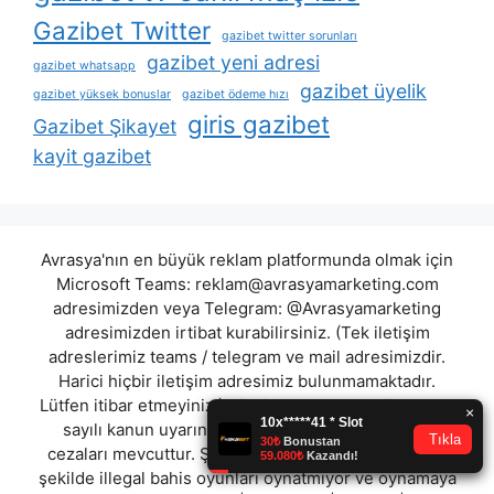
Gazibet Twitter
gazibet twitter sorunları
gazibet yeni adresi
gazibet whatsapp
gazibet üyelik
gazibet yüksek bonuslar
gazibet ödeme hızı
giris gazibet
Gazibet Şikayet
kayit gazibet
Avrasya'nın en büyük reklam platformunda olmak için
Microsoft Teams:
reklam@avrasyamarketing.com
adresimizden veya Telegram: @Avrasyamarketing
adresimizden irtibat kurabilirsiniz. (Tek iletişim
adreslerimiz teams / telegram ve mail adresimizdir.
Harici hiçbir iletişim adresimiz bulunmamaktadır.
Lütfen itibar etmeyiniz.) Türkiye yasalarına göre 7258
sayılı kanun uyarınca yasa dışı bahis oynamanın
cezaları mevcuttur. Şu an bulunduğunuz site hiç bir
şekilde illegal bahis oyunları oynatmıyor ve oynamaya