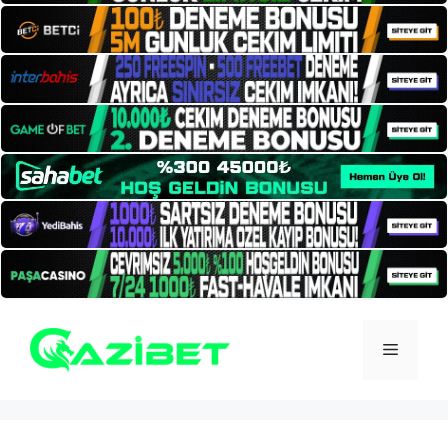
İçeriğe
atla
Menü