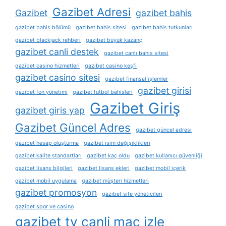
Gazibet Adresi
Gazibet
gazibet bahis
gazibet bahis bölümü
gazibet bahis sitesi
gazibet bahis tutkunları
gazibet blackjack rehberi
gazibet büyük kazanç
gazibet canli destek
gazibet canlı bahis sitesi
gazibet casino hizmetleri
gazibet casino keşfi
gazibet casino sitesi
gazibet finansal i̇şlemler
gazibet girisi
gazibet fon yönetimi
gazibet futbol bahisleri
Gazibet Giriş
gazibet giris yap
Gazibet Güncel Adres
gazibet güncel adresi
gazibet hesap oluşturma
gazibet i̇sim değişiklikleri
gazibet kalite standartları
gazibet kaç oldu
gazibet kullanıcı güvenliği
gazibet lisans bilgileri
gazibet lisans ekleri
gazibet mobil i̇çerik
gazibet mobil uygulama
gazibet müşteri hizmetleri
gazibet promosyon
gazibet site yöneticileri
gazibet spor ve casino
gazibet tv canli maç izle