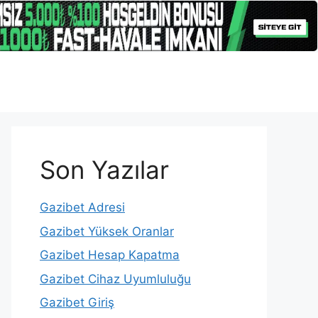
Son Yazılar
Gazibet Adresi
Gazibet Yüksek Oranlar
Gazibet Hesap Kapatma
Gazibet Cihaz Uyumluluğu
Gazibet Giriş