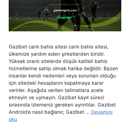
Gazibet canlı bahis sitesi canlı bahis sitesi,
ülkemize yardım eden şirketlerden biridir.
Yüksek oranlı sitelerde düşük kaliteli bahis
hizmetlerine sahip olmak harika değildir. Bazen
insanlar kendi nedenleri veya sorunları olduğu
için sitedeki hesaplarını kapatmaya karar
verirler. Aşağıda verilen talimatlara acele
etmeyin ve uymayın. Gazibet kayıt süreci
sırasında izlemeniz gereken ayrıntılar. Gazibet
Android’e nasıl bağlanır, Gazibet …
Devamını
oku