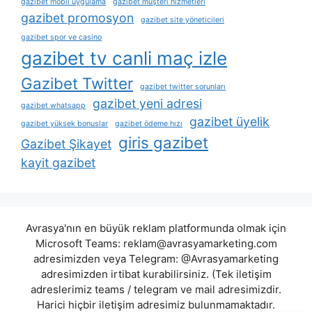
gazibet mobil uygulama
gazibet müşteri hizmetleri
gazibet promosyon
gazibet site yöneticileri
gazibet spor ve casino
gazibet tv canli maç izle
Gazibet Twitter
gazibet twitter sorunları
gazibet yeni adresi
gazibet whatsapp
gazibet üyelik
gazibet yüksek bonuslar
gazibet ödeme hızı
giris gazibet
Gazibet Şikayet
kayit gazibet
Avrasya'nın en büyük reklam platformunda olmak için
Microsoft Teams:
reklam@avrasyamarketing.com
adresimizden veya Telegram: @Avrasyamarketing
adresimizden irtibat kurabilirsiniz. (Tek iletişim
adreslerimiz teams / telegram ve mail adresimizdir.
Harici hiçbir iletişim adresimiz bulunmamaktadır.