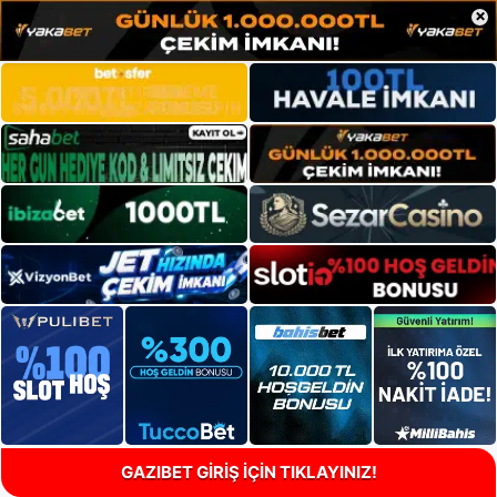
×
GAZIBET GİRİŞ İÇİN TIKLAYINIZ!