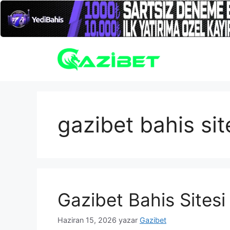
İçeriğe
atla
gazibet bahis sit
Gazibet Bahis Sitesi
Haziran 15, 2026
yazar
Gazibet