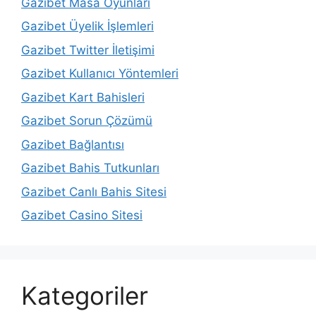
Gazibet Masa Oyunları
Gazibet Üyelik İşlemleri
Gazibet Twitter İletişimi
Gazibet Kullanıcı Yöntemleri
Gazibet Kart Bahisleri
Gazibet Sorun Çözümü
Gazibet Bağlantısı
Gazibet Bahis Tutkunları
Gazibet Canlı Bahis Sitesi
Gazibet Casino Sitesi
Kategoriler