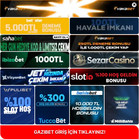
×
GAZIBET GİRİŞ İÇİN TIKLAYINIZ!