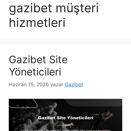
gazibet müşteri
hizmetleri
Gazibet Site
Yöneticileri
Haziran 15, 2026
yazar
Gazibet