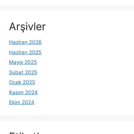
Arşivler
Haziran 2026
Haziran 2025
Mayıs 2025
Şubat 2025
Ocak 2025
Kasım 2024
Ekim 2024