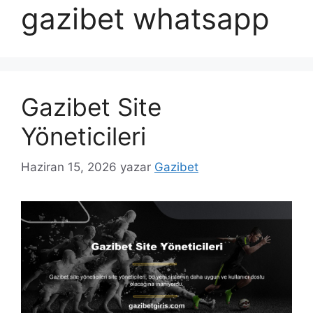
gazibet whatsapp
Gazibet Site
Yöneticileri
Haziran 15, 2026
yazar
Gazibet