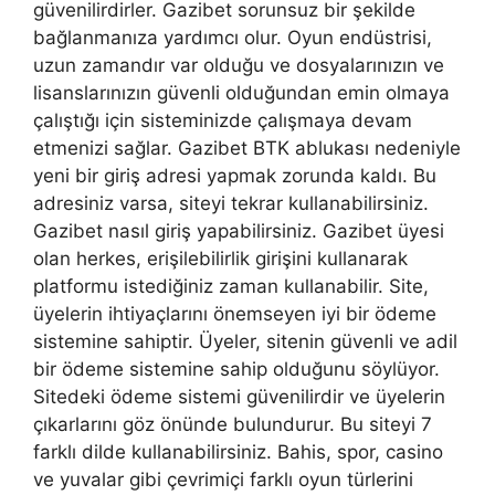
güvenilirdirler. Gazibet sorunsuz bir şekilde
bağlanmanıza yardımcı olur. Oyun endüstrisi,
uzun zamandır var olduğu ve dosyalarınızın ve
lisanslarınızın güvenli olduğundan emin olmaya
çalıştığı için sisteminizde çalışmaya devam
etmenizi sağlar. Gazibet BTK ablukası nedeniyle
yeni bir giriş adresi yapmak zorunda kaldı. Bu
adresiniz varsa, siteyi tekrar kullanabilirsiniz.
Gazibet nasıl giriş yapabilirsiniz. Gazibet üyesi
olan herkes, erişilebilirlik girişini kullanarak
platformu istediğiniz zaman kullanabilir. Site,
üyelerin ihtiyaçlarını önemseyen iyi bir ödeme
sistemine sahiptir. Üyeler, sitenin güvenli ve adil
bir ödeme sistemine sahip olduğunu söylüyor.
Sitedeki ödeme sistemi güvenilirdir ve üyelerin
çıkarlarını göz önünde bulundurur. Bu siteyi 7
farklı dilde kullanabilirsiniz. Bahis, spor, casino
ve yuvalar gibi çevrimiçi farklı oyun türlerini