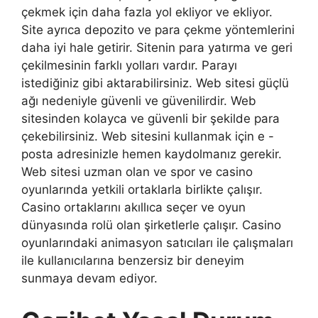
çekmek için daha fazla yol ekliyor ve ekliyor.
Site ayrıca depozito ve para çekme yöntemlerini
daha iyi hale getirir. Sitenin para yatırma ve geri
çekilmesinin farklı yolları vardır. Parayı
istediğiniz gibi aktarabilirsiniz. Web sitesi güçlü
ağı nedeniyle güvenli ve güvenilirdir. Web
sitesinden kolayca ve güvenli bir şekilde para
çekebilirsiniz. Web sitesini kullanmak için e -
posta adresinizle hemen kaydolmanız gerekir.
Web sitesi uzman olan ve spor ve casino
oyunlarında yetkili ortaklarla birlikte çalışır.
Casino ortaklarını akıllıca seçer ve oyun
dünyasında rolü olan şirketlerle çalışır. Casino
oyunlarındaki animasyon satıcıları ile çalışmaları
ile kullanıcılarına benzersiz bir deneyim
sunmaya devam ediyor.