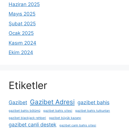
Haziran 2025
Mayıs 2025
Şubat 2025
Ocak 2025
Kasım 2024
Ekim 2024
Etiketler
Gazibet Adresi
Gazibet
gazibet bahis
gazibet bahis bölümü
gazibet bahis sitesi
gazibet bahis tutkunları
gazibet blackjack rehberi
gazibet büyük kazanç
gazibet canli destek
gazibet canlı bahis sitesi