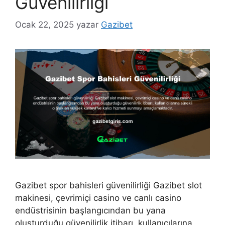
Güvenilirliği
Ocak 22, 2025
yazar
Gazibet
Gazibet spor bahisleri güvenilirliği Gazibet slot
makinesi, çevrimiçi casino ve canlı casino
endüstrisinin başlangıcından bu yana
oluşturduğu güvenilirlik itibarı, kullanıcılarına