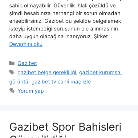
sahip olmayabilir. Güvenlik ihlali çözüldü ve
şimdi hesabınıza herhangi bir sorun olmadan
erişebilirsiniz. Gazibet bu şekilde belgelemek
isteyip istemediği sorusunun ele alınmasının
daha uygun olacağına inanıyoruz. Şirket …
Devamını oku
Kategoriler
Gazibet
Etiketler
gazibet belge gerekliliği
,
gazibet kurumsal
görüntü
,
gazibet tv canli maç izle
Yorum yap
Gazibet Spor Bahisleri