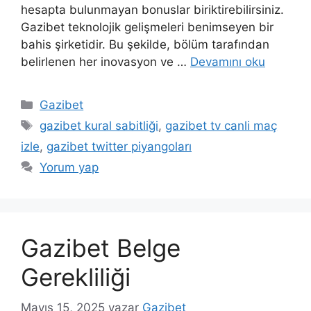
hesapta bulunmayan bonuslar biriktirebilirsiniz.
Gazibet teknolojik gelişmeleri benimseyen bir
bahis şirketidir. Bu şekilde, bölüm tarafından
belirlenen her inovasyon ve …
Devamını oku
Kategoriler
Gazibet
Etiketler
gazibet kural sabitliği
,
gazibet tv canli maç
izle
,
gazibet twitter piyangoları
Yorum yap
Gazibet Belge
Gerekliliği
Mayıs 15, 2025
yazar
Gazibet