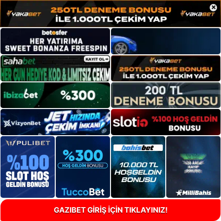
×
GAZIBET GİRİŞ İÇİN TIKLAYINIZ!