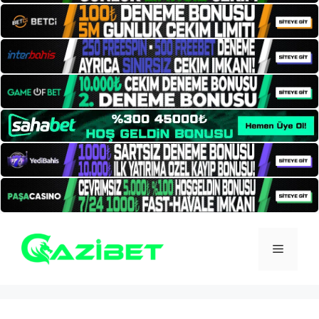
İçeriğe
atla
Menü