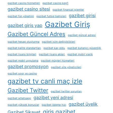
gazibet casino hizmetleri
gazibet casino keşfi
gazibet casino sitesi
gazibet finansal i̇şlemler
gazibet girisi
gazibet fon yönetimi
gazibet futbol bahisleri
Gazibet Giriş
gazibet giris yap
Gazibet Güncel Adres
gazibet güncel adresi
gazibet hesap oluşturma
gazibet i̇sim değişiklikleri
gazibet kalite standartları
gazibet kaç oldu
gazibet kullanıcı güvenliği
gazibet lisans bilgileri
gazibet lisans ekleri
gazibet mobil i̇çerik
gazibet mobil uygulama
gazibet müşteri hizmetleri
gazibet promosyon
gazibet site yöneticileri
gazibet spor ve casino
gazibet tv canli maç izle
Gazibet Twitter
gazibet twitter sorunları
gazibet yeni adresi
gazibet whatsapp
gazibet üyelik
gazibet yüksek bonuslar
gazibet ödeme hızı
giris gazibet
Gazibet Şikayet