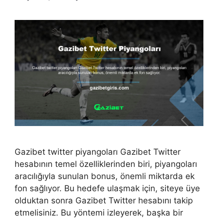
Gazibet twitter piyangoları Gazibet Twitter
hesabının temel özelliklerinden biri, piyangoları
aracılığıyla sunulan bonus, önemli miktarda ek
fon sağlıyor. Bu hedefe ulaşmak için, siteye üye
olduktan sonra Gazibet Twitter hesabını takip
etmelisiniz. Bu yöntemi izleyerek, başka bir