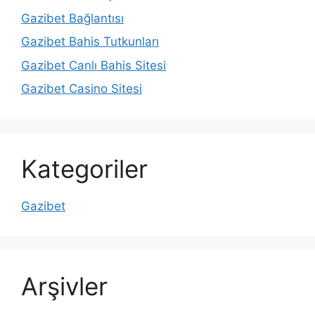
Gazibet Bağlantısı
Gazibet Bahis Tutkunları
Gazibet Canlı Bahis Sitesi
Gazibet Casino Sitesi
Kategoriler
Gazibet
Arşivler