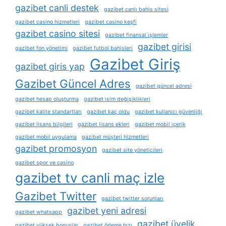
gazibet canli destek
gazibet canlı bahis sitesi
gazibet casino hizmetleri
gazibet casino keşfi
gazibet casino sitesi
gazibet finansal i̇şlemler
gazibet girisi
gazibet fon yönetimi
gazibet futbol bahisleri
Gazibet Giriş
gazibet giris yap
Gazibet Güncel Adres
gazibet güncel adresi
gazibet hesap oluşturma
gazibet i̇sim değişiklikleri
gazibet kalite standartları
gazibet kaç oldu
gazibet kullanıcı güvenliği
gazibet lisans bilgileri
gazibet lisans ekleri
gazibet mobil i̇çerik
gazibet mobil uygulama
gazibet müşteri hizmetleri
gazibet promosyon
gazibet site yöneticileri
gazibet spor ve casino
gazibet tv canli maç izle
Gazibet Twitter
gazibet twitter sorunları
gazibet yeni adresi
gazibet whatsapp
gazibet üyelik
gazibet yüksek bonuslar
gazibet ödeme hızı