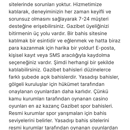
sitelerinde sorunları yoktur. Hizmetimize
katılarak, deneyiminizin her zaman keyifli ve
sorunsuz olmasını sağlayarak 7-24 müşteri
desteğine erişebilirsiniz. Gazibet üyeliğinizi
bitirmenin üç yolu vardır. Bir bahis sitesine
katılmak bir esintidir ve eğlenmek ve hatta biraz
para kazanmak için harika bir yoldur! E-posta,
kişisel kayıt veya SMS aracılığıyla kaydolma
seçeneğiniz vardır. Şimdi herhangi bir şekilde
katılabilirsiniz. Gazibet bahisleri düzinelerce
farklı şubede açık bahislerdir. Yasadışı bahisler,
gölgeli kuruluşlar için hükümet tarafından
onaylanan oyunlardan daha karlıdır. Çünkü
kamu kurumları tarafından oynanan casino
oyunları en az kazanç Gazibet spor bahisleri.
Resmi kurumlar spor yarışmaları için bahis
seviyelerini belirler. Yasadışı bahis sitelerini
resmi kurumlar tarafından oynanan oyunlardan