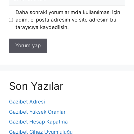
sitesi
Daha sonraki yorumlarımda kullanılması için
adım, e-posta adresim ve site adresim bu
tarayıcıya kaydedilsin.
Son Yazılar
Gazibet Adresi
Gazibet Yüksek Oranlar
Gazibet Hesap Kapatma
Gazibet Cihaz Uyumluluğu