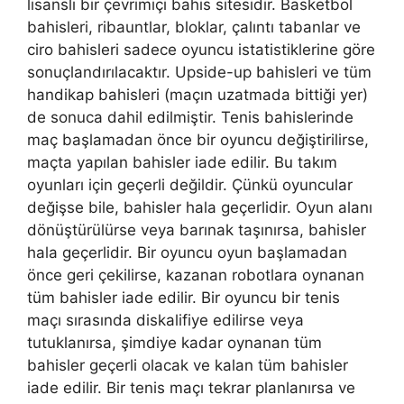
lisanslı bir çevrimiçi bahis sitesidir. Basketbol
bahisleri, ribauntlar, bloklar, çalıntı tabanlar ve
ciro bahisleri sadece oyuncu istatistiklerine göre
sonuçlandırılacaktır. Upside-up bahisleri ve tüm
handikap bahisleri (maçın uzatmada bittiği yer)
de sonuca dahil edilmiştir. Tenis bahislerinde
maç başlamadan önce bir oyuncu değiştirilirse,
maçta yapılan bahisler iade edilir. Bu takım
oyunları için geçerli değildir. Çünkü oyuncular
değişse bile, bahisler hala geçerlidir. Oyun alanı
dönüştürülürse veya barınak taşınırsa, bahisler
hala geçerlidir. Bir oyuncu oyun başlamadan
önce geri çekilirse, kazanan robotlara oynanan
tüm bahisler iade edilir. Bir oyuncu bir tenis
maçı sırasında diskalifiye edilirse veya
tutuklanırsa, şimdiye kadar oynanan tüm
bahisler geçerli olacak ve kalan tüm bahisler
iade edilir. Bir tenis maçı tekrar planlanırsa ve