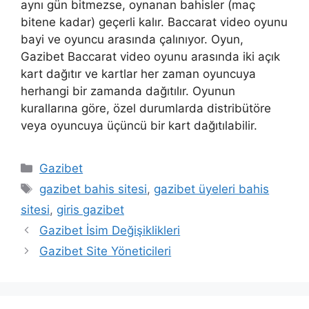
aynı gün bitmezse, oynanan bahisler (maç
bitene kadar) geçerli kalır. Baccarat video oyunu
bayi ve oyuncu arasında çalınıyor. Oyun,
Gazibet Baccarat video oyunu arasında iki açık
kart dağıtır ve kartlar her zaman oyuncuya
herhangi bir zamanda dağıtılır. Oyunun
kurallarına göre, özel durumlarda distribütöre
veya oyuncuya üçüncü bir kart dağıtılabilir.
Kategoriler
Gazibet
Etiketler
gazibet bahis sitesi
,
gazibet üyeleri bahis
sitesi
,
giris gazibet
Gazibet İsim Değişiklikleri
Gazibet Site Yöneticileri