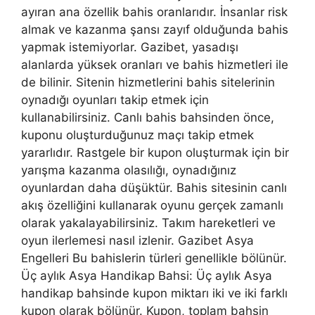
ayıran ana özellik bahis oranlarıdır. İnsanlar risk
almak ve kazanma şansı zayıf olduğunda bahis
yapmak istemiyorlar. Gazibet, yasadışı
alanlarda yüksek oranları ve bahis hizmetleri ile
de bilinir. Sitenin hizmetlerini bahis sitelerinin
oynadığı oyunları takip etmek için
kullanabilirsiniz. Canlı bahis bahsinden önce,
kuponu oluşturduğunuz maçı takip etmek
yararlıdır. Rastgele bir kupon oluşturmak için bir
yarışma kazanma olasılığı, oynadığınız
oyunlardan daha düşüktür. Bahis sitesinin canlı
akış özelliğini kullanarak oyunu gerçek zamanlı
olarak yakalayabilirsiniz. Takım hareketleri ve
oyun ilerlemesi nasıl izlenir. Gazibet Asya
Engelleri Bu bahislerin türleri genellikle bölünür.
Üç aylık Asya Handikap Bahsi: Üç aylık Asya
handikap bahsinde kupon miktarı iki ve iki farklı
kupon olarak bölünür. Kupon, toplam bahsin