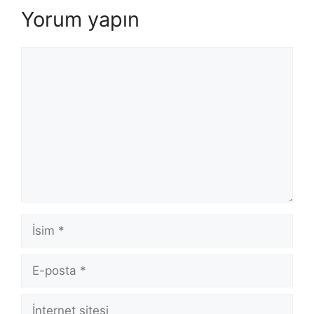
Yorum yapın
Yorum
İsim
E-
posta
İnternet