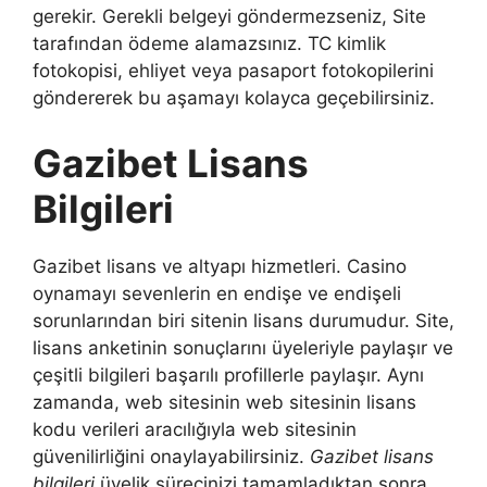
gerekir. Gerekli belgeyi göndermezseniz, Site
tarafından ödeme alamazsınız. TC kimlik
fotokopisi, ehliyet veya pasaport fotokopilerini
göndererek bu aşamayı kolayca geçebilirsiniz.
Gazibet Lisans
Bilgileri
Gazibet lisans ve altyapı hizmetleri. Casino
oynamayı sevenlerin en endişe ve endişeli
sorunlarından biri sitenin lisans durumudur. Site,
lisans anketinin sonuçlarını üyeleriyle paylaşır ve
çeşitli bilgileri başarılı profillerle paylaşır. Aynı
zamanda, web sitesinin web sitesinin lisans
kodu verileri aracılığıyla web sitesinin
güvenilirliğini onaylayabilirsiniz.
Gazibet lisans
bilgileri
üyelik sürecinizi tamamladıktan sonra,