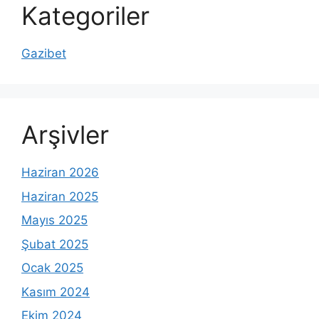
Kategoriler
Gazibet
Arşivler
Haziran 2026
Haziran 2025
Mayıs 2025
Şubat 2025
Ocak 2025
Kasım 2024
Ekim 2024