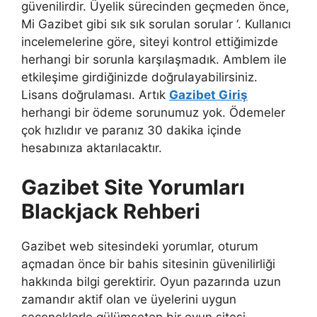
güvenilirdir. Üyelik sürecinden geçmeden önce,
Mi Gazibet gibi sık sık sorulan sorular ‘. Kullanıcı
incelemelerine göre, siteyi kontrol ettiğimizde
herhangi bir sorunla karşılaşmadık. Amblem ile
etkileşime girdiğinizde doğrulayabilirsiniz.
Lisans doğrulaması. Artık
Gazibet Giriş
herhangi bir ödeme sorunumuz yok. Ödemeler
çok hızlıdır ve paranız 30 dakika içinde
hesabınıza aktarılacaktır.
Gazibet Site Yorumları
Blackjack Rehberi
Gazibet web sitesindeki yorumlar, oturum
açmadan önce bir bahis sitesinin güvenilirliği
hakkında bilgi gerektirir. Oyun pazarında uzun
zamandır aktif olan ve üyelerini uygun
seçeneklerle gülümseten bir oyun sitesi.