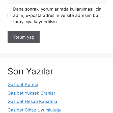
sitesi
Daha sonraki yorumlarımda kullanılması için
adım, e-posta adresim ve site adresim bu
tarayıcıya kaydedilsin.
Son Yazılar
Gazibet Adresi
Gazibet Yüksek Oranlar
Gazibet Hesap Kapatma
Gazibet Cihaz Uyumluluğu