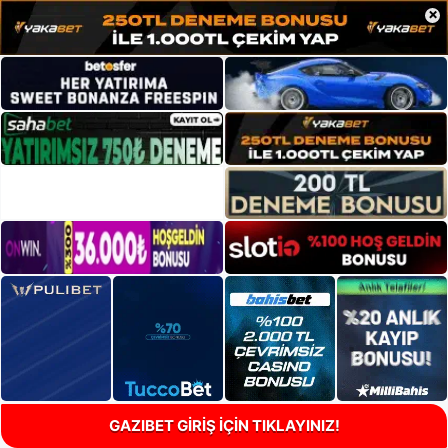
×
GAZIBET GİRİŞ İÇİN TIKLAYINIZ!