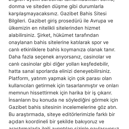
donma ve siteden düşme gibi durumlarla
karşılaşmayacaksınız. Gazibet Bahis Sitesi
Bilgileri. Gazibet giriş prosedürü ile Avrupa ve
ülkemizin en nitelikli sitelerinden hizmet
alabilirsiniz. Şirket, hükümet tarafından
onaylanan bahis sitelerine katılarak spor ve
canlı etkinliklere bahis koymanıza olanak tanır.
Daha fazla seçenek arıyorsanız, casinolar ve
canlı casinolar gibi diğer yolları keşfedebilir,
hatta sanal sporlarda elinizi deneyebilirsiniz.
Platform, yatırım yapmak için çok parası olan
kullanıcıları getirmek için tasarlanmıştır ve onları
memnun hissettirmek için harika bir iş çıkarır.
İnsanların bu konuda ne söylediğini görmek için
Gazibet bahis sitesinin incelemelerine göz atın.
Bu araştırmada, siteye editörlerimizle farklı bir
açıdan koordineli bir şekilde bakıyoruz ve
araştırmalarla ilgili ayrıntıları sizinle paylaşıyoruz.