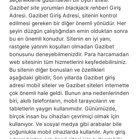
Gazibet site yorumları blackjack rehberi
Giriş
Adresi. Gazibet Giriş Adresi, sitenin kontrol
edilmesi gereken bir diğer önemli yönüdür. Her
şeyin düzgün çalıştığından emin olduktan sonra
bu en önemli konudur. Sitenin en iyi yanı,
rastgele yatırım koşulları olmadan Gazibet
bonusunu deneyebilmenizdir. Para harcamadan
web sitesinin tüm hizmetlerini keşfedebilirsiniz.
Bu sitenin diğer bonusları ve özellikleri
aşağıdaki gibidir, Son yıllarda Gazibet giriş
adresi mobil siteler ve Gazibet siteleri internette
çok önemli hale geldi. Bunun ana nedenlerinden
biri, akıllı telefonların, mobil tarayıcıların ve
tabletlerin yaygın kullanımıdır. Günümüzde,
birçok insan bu cihazları çevrimiçi olmak için
kullanıyor. Ve sosyal medya gibi arabalar bile
çoğunlukla mobil cihazlarda kullanılır. Aynı giriş