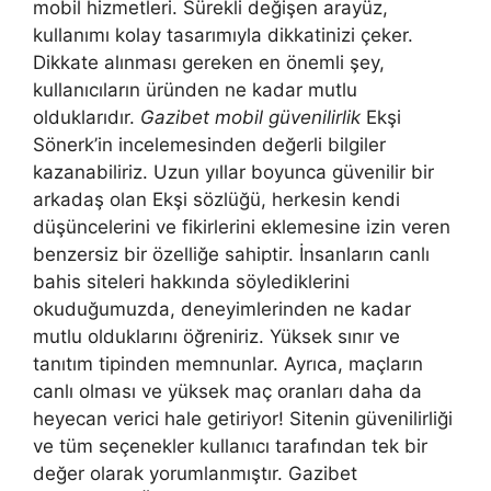
mobil hizmetleri. Sürekli değişen arayüz,
kullanımı kolay tasarımıyla dikkatinizi çeker.
Dikkate alınması gereken en önemli şey,
kullanıcıların üründen ne kadar mutlu
olduklarıdır.
Gazibet mobil güvenilirlik
Ekşi
Sönerk’in incelemesinden değerli bilgiler
kazanabiliriz. Uzun yıllar boyunca güvenilir bir
arkadaş olan Ekşi sözlüğü, herkesin kendi
düşüncelerini ve fikirlerini eklemesine izin veren
benzersiz bir özelliğe sahiptir. İnsanların canlı
bahis siteleri hakkında söylediklerini
okuduğumuzda, deneyimlerinden ne kadar
mutlu olduklarını öğreniriz. Yüksek sınır ve
tanıtım tipinden memnunlar. Ayrıca, maçların
canlı olması ve yüksek maç oranları daha da
heyecan verici hale getiriyor! Sitenin güvenilirliği
ve tüm seçenekler kullanıcı tarafından tek bir
değer olarak yorumlanmıştır. Gazibet