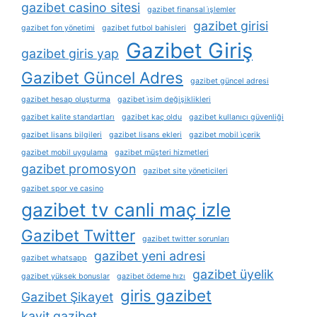
gazibet casino sitesi
gazibet finansal i̇şlemler
gazibet girisi
gazibet fon yönetimi
gazibet futbol bahisleri
Gazibet Giriş
gazibet giris yap
Gazibet Güncel Adres
gazibet güncel adresi
gazibet hesap oluşturma
gazibet i̇sim değişiklikleri
gazibet kalite standartları
gazibet kaç oldu
gazibet kullanıcı güvenliği
gazibet lisans bilgileri
gazibet lisans ekleri
gazibet mobil i̇çerik
gazibet mobil uygulama
gazibet müşteri hizmetleri
gazibet promosyon
gazibet site yöneticileri
gazibet spor ve casino
gazibet tv canli maç izle
Gazibet Twitter
gazibet twitter sorunları
gazibet yeni adresi
gazibet whatsapp
gazibet üyelik
gazibet yüksek bonuslar
gazibet ödeme hızı
giris gazibet
Gazibet Şikayet
kayit gazibet