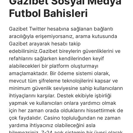
Gazibet Sosyal Medya
Futbol Bahisleri
Gazibet Twitter hesabına sağlanan bağlantı
aracılığıyla erişemiyorsanız, arama kutusunda
Gazibet arayarak hesabı takip
edebilirsiniz.Gazibet bireylerin güvenliklerini ve
refahlarını sağlarken kendilerinden keyif
alabilecekleri bir platform oluşturmayı
amaçlamaktadır. Bir ödeme sistemi olarak,
mevcut tüm şifreleme teknolojilerini kapsar ve
minimum güvenlik seviyesine sahip kullanıcıların
ihtiyaçlarını karşılar. Destek ekibiyle işbirliği
yapmak ve kullanıcıları onlara yardımcı olmak
için her zaman orada olduklarını hissettirmek de
çok faydalıdır. Casino topluluğundan ne zaman
yardıma ihtiyacınız olabileceğini asla
bilemezsiniz. 7-24 açık sistemin bir üyesi olarak