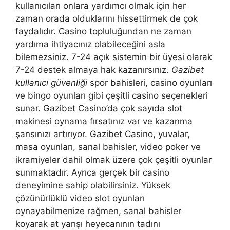
kullanıcıları onlara yardımcı olmak için her
zaman orada olduklarını hissettirmek de çok
faydalıdır. Casino topluluğundan ne zaman
yardıma ihtiyacınız olabileceğini asla
bilemezsiniz. 7-24 açık sistemin bir üyesi olarak
7-24 destek almaya hak kazanırsınız.
Gazibet
kullanıcı güvenliği
spor bahisleri, casino oyunları
ve bingo oyunları gibi çeşitli casino seçenekleri
sunar. Gazibet Casino’da çok sayıda slot
makinesi oynama fırsatınız var ve kazanma
şansınızı artırıyor. Gazibet Casino, yuvalar,
masa oyunları, sanal bahisler, video poker ve
ikramiyeler dahil olmak üzere çok çeşitli oyunlar
sunmaktadır. Ayrıca gerçek bir casino
deneyimine sahip olabilirsiniz. Yüksek
çözünürlüklü video slot oyunları
oynayabilmenize rağmen, sanal bahisler
koyarak at yarışı heyecanının tadını