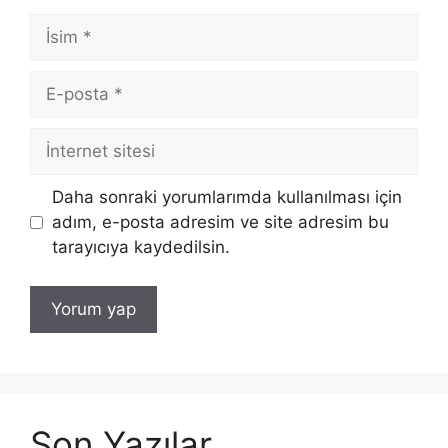
İsim
E-
posta
İnternet
sitesi
Daha sonraki yorumlarımda kullanılması için
adım, e-posta adresim ve site adresim bu
tarayıcıya kaydedilsin.
Son Yazılar