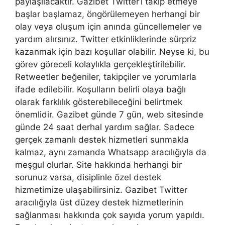
paylaşılacaktır. Gazibet Twitter’ı takip etmeye
başlar başlamaz, öngörülemeyen herhangi bir
olay veya oluşum için anında güncellemeler ve
yardım alırsınız. Twitter etkinliklerinde sürpriz
kazanmak için bazı koşullar olabilir. Neyse ki, bu
görev göreceli kolaylıkla gerçekleştirilebilir.
Retweetler beğeniler, takipçiler ve yorumlarla
ifade edilebilir. Koşulların belirli olaya bağlı
olarak farklılık gösterebileceğini belirtmek
önemlidir. Gazibet günde 7 gün, web sitesinde
günde 24 saat derhal yardım sağlar. Sadece
gerçek zamanlı destek hizmetleri sunmakla
kalmaz, aynı zamanda Whatsapp aracılığıyla da
meşgul olurlar. Site hakkında herhangi bir
sorunuz varsa, disiplinle özel destek
hizmetimize ulaşabilirsiniz. Gazibet Twitter
aracılığıyla üst düzey destek hizmetlerinin
sağlanması hakkında çok sayıda yorum yapıldı.