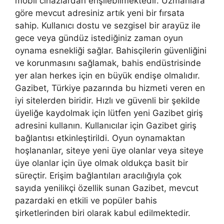
mobil cihazlardan erişilebilmektedir. Uzmanlara
göre mevcut adresiniz artık yeni bir fırsata
sahip. Kullanıcı dostu ve sezgisel bir arayüz ile
gece veya gündüz istediğiniz zaman oyun
oynama esnekliği sağlar. Bahisçilerin güvenliğini
ve korunmasını sağlamak, bahis endüstrisinde
yer alan herkes için en büyük endişe olmalıdır.
Gazibet, Türkiye pazarında bu hizmeti veren en
iyi sitelerden biridir. Hızlı ve güvenli bir şekilde
üyeliğe kaydolmak için lütfen yeni Gazibet giriş
adresini kullanın. Kullanıcılar için Gazibet giriş
bağlantısı etkinleştirildi. Oyun oynamaktan
hoşlananlar, siteye yeni üye olanlar veya siteye
üye olanlar için üye olmak oldukça basit bir
süreçtir. Erişim bağlantıları aracılığıyla çok
sayıda yenilikçi özellik sunan Gazibet, mevcut
pazardaki en etkili ve popüler bahis
şirketlerinden biri olarak kabul edilmektedir.