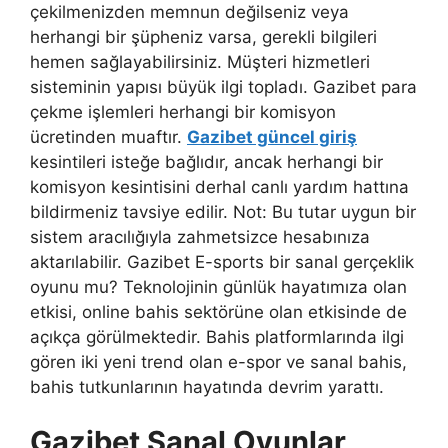
çekilmenizden memnun değilseniz veya
herhangi bir şüpheniz varsa, gerekli bilgileri
hemen sağlayabilirsiniz. Müşteri hizmetleri
sisteminin yapısı büyük ilgi topladı. Gazibet para
çekme işlemleri herhangi bir komisyon
ücretinden muaftır.
Gazibet güncel giriş
kesintileri isteğe bağlıdır, ancak herhangi bir
komisyon kesintisini derhal canlı yardım hattına
bildirmeniz tavsiye edilir. Not: Bu tutar uygun bir
sistem aracılığıyla zahmetsizce hesabınıza
aktarılabilir. Gazibet E-sports bir sanal gerçeklik
oyunu mu? Teknolojinin günlük hayatımıza olan
etkisi, online bahis sektörüne olan etkisinde de
açıkça görülmektedir. Bahis platformlarında ilgi
gören iki yeni trend olan e-spor ve sanal bahis,
bahis tutkunlarının hayatında devrim yarattı.
Gazibet Sanal Oyunlar