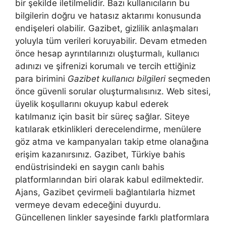
bir şekilde iletilmelidir. Bazı kullanıcıların bu
bilgilerin doğru ve hatasız aktarımı konusunda
endişeleri olabilir. Gazibet, gizlilik anlaşmaları
yoluyla tüm verileri koruyabilir. Devam etmeden
önce hesap ayrıntılarınızı oluşturmalı, kullanıcı
adınızı ve şifrenizi korumalı ve tercih ettiğiniz
para birimini
Gazibet kullanıcı bilgileri
seçmeden
önce güvenli sorular oluşturmalısınız. Web sitesi,
üyelik koşullarını okuyup kabul ederek
katılmanız için basit bir süreç sağlar. Siteye
katılarak etkinlikleri derecelendirme, menülere
göz atma ve kampanyaları takip etme olanağına
erişim kazanırsınız. Gazibet, Türkiye bahis
endüstrisindeki en saygın canlı bahis
platformlarından biri olarak kabul edilmektedir.
Ajans, Gazibet çevirmeli bağlantılarla hizmet
vermeye devam edeceğini duyurdu.
Güncellenen linkler sayesinde farklı platformlara