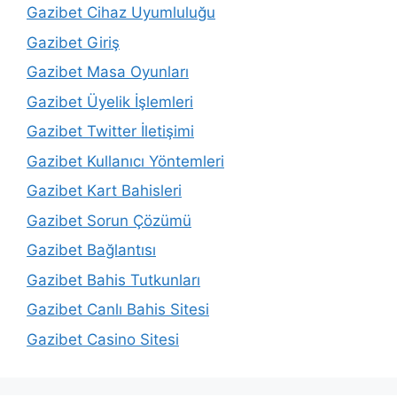
Gazibet Cihaz Uyumluluğu
Gazibet Giriş
Gazibet Masa Oyunları
Gazibet Üyelik İşlemleri
Gazibet Twitter İletişimi
Gazibet Kullanıcı Yöntemleri
Gazibet Kart Bahisleri
Gazibet Sorun Çözümü
Gazibet Bağlantısı
Gazibet Bahis Tutkunları
Gazibet Canlı Bahis Sitesi
Gazibet Casino Sitesi