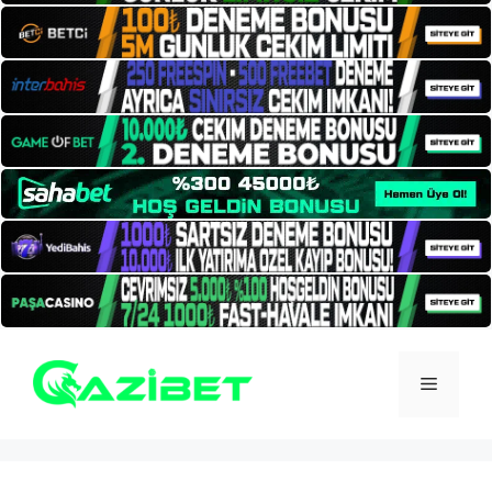
İçeriğe
atla
Menü