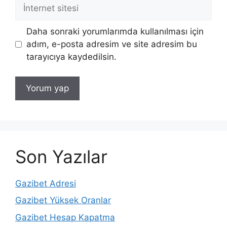
İnternet
sitesi
Daha sonraki yorumlarımda kullanılması için
adım, e-posta adresim ve site adresim bu
tarayıcıya kaydedilsin.
Son Yazılar
Gazibet Adresi
Gazibet Yüksek Oranlar
Gazibet Hesap Kapatma