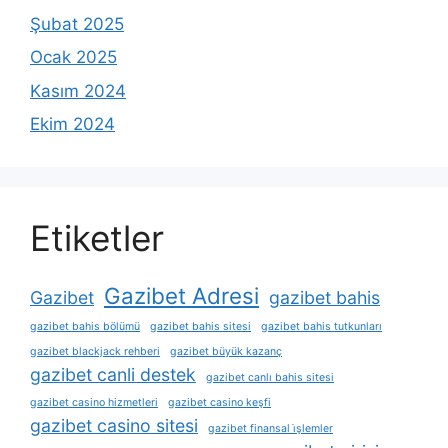
Şubat 2025
Ocak 2025
Kasım 2024
Ekim 2024
Etiketler
Gazibet Adresi
Gazibet
gazibet bahis
gazibet bahis bölümü
gazibet bahis sitesi
gazibet bahis tutkunları
gazibet blackjack rehberi
gazibet büyük kazanç
gazibet canli destek
gazibet canlı bahis sitesi
gazibet casino hizmetleri
gazibet casino keşfi
gazibet casino sitesi
gazibet finansal i̇şlemler