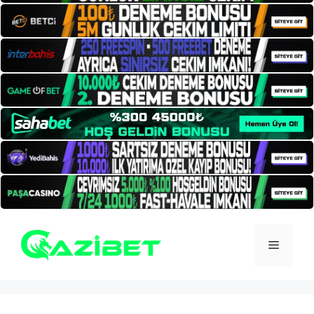
İçeriğe
atla
Menü