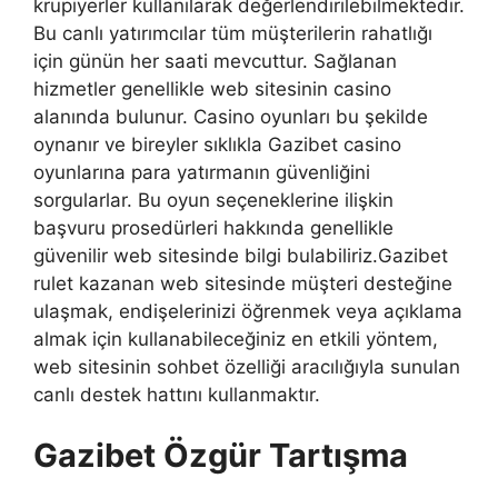
krupiyerler kullanılarak değerlendirilebilmektedir.
Bu canlı yatırımcılar tüm müşterilerin rahatlığı
için günün her saati mevcuttur. Sağlanan
hizmetler genellikle web sitesinin casino
alanında bulunur. Casino oyunları bu şekilde
oynanır ve bireyler sıklıkla Gazibet casino
oyunlarına para yatırmanın güvenliğini
sorgularlar. Bu oyun seçeneklerine ilişkin
başvuru prosedürleri hakkında genellikle
güvenilir web sitesinde bilgi bulabiliriz.Gazibet
rulet kazanan web sitesinde müşteri desteğine
ulaşmak, endişelerinizi öğrenmek veya açıklama
almak için kullanabileceğiniz en etkili yöntem,
web sitesinin sohbet özelliği aracılığıyla sunulan
canlı destek hattını kullanmaktır.
Gazibet Özgür Tartışma