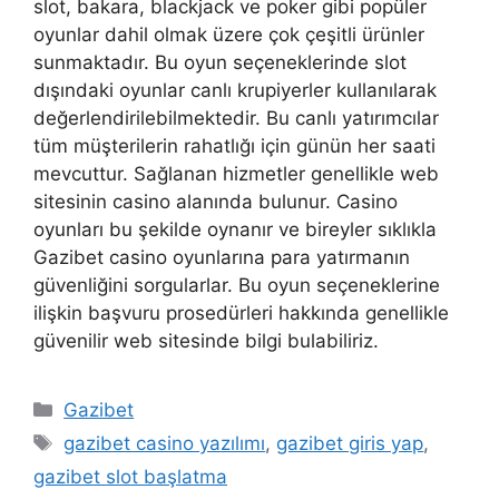
slot, bakara, blackjack ve poker gibi popüler
oyunlar dahil olmak üzere çok çeşitli ürünler
sunmaktadır. Bu oyun seçeneklerinde slot
dışındaki oyunlar canlı krupiyerler kullanılarak
değerlendirilebilmektedir. Bu canlı yatırımcılar
tüm müşterilerin rahatlığı için günün her saati
mevcuttur. Sağlanan hizmetler genellikle web
sitesinin casino alanında bulunur. Casino
oyunları bu şekilde oynanır ve bireyler sıklıkla
Gazibet casino oyunlarına para yatırmanın
güvenliğini sorgularlar. Bu oyun seçeneklerine
ilişkin başvuru prosedürleri hakkında genellikle
güvenilir web sitesinde bilgi bulabiliriz.
Kategoriler
Gazibet
Etiketler
gazibet casino yazılımı
,
gazibet giris yap
,
gazibet slot başlatma