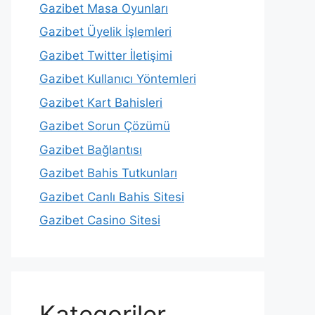
Gazibet Masa Oyunları
Gazibet Üyelik İşlemleri
Gazibet Twitter İletişimi
Gazibet Kullanıcı Yöntemleri
Gazibet Kart Bahisleri
Gazibet Sorun Çözümü
Gazibet Bağlantısı
Gazibet Bahis Tutkunları
Gazibet Canlı Bahis Sitesi
Gazibet Casino Sitesi
Kategoriler