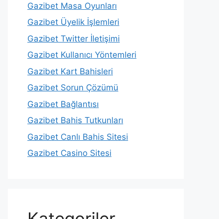
Gazibet Masa Oyunları
Gazibet Üyelik İşlemleri
Gazibet Twitter İletişimi
Gazibet Kullanıcı Yöntemleri
Gazibet Kart Bahisleri
Gazibet Sorun Çözümü
Gazibet Bağlantısı
Gazibet Bahis Tutkunları
Gazibet Canlı Bahis Sitesi
Gazibet Casino Sitesi
Kategoriler