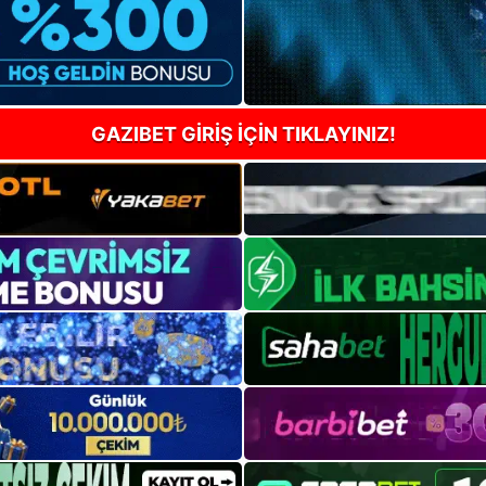
GAZIBET GİRİŞ İÇİN TIKLAYINIZ!