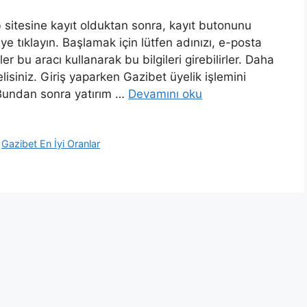
sitesine kayıt olduktan sonra, kayıt butonunu
 tıklayın. Başlamak için lütfen adınızı, e-posta
er bu aracı kullanarak bu bilgileri girebilirler. Daha
melisiniz. Giriş yaparken Gazibet üyelik işlemini
. Bundan sonra yatırım …
Devamını oku
,
Gazibet En İyi Oranlar