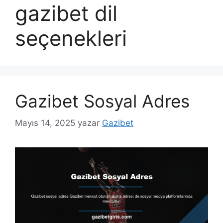
gazibet dil
seçenekleri
Gazibet Sosyal Adres
Mayıs 14, 2025
yazar
Gazibet