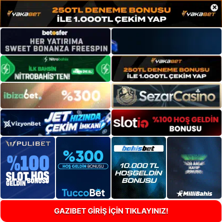
×
GAZIBET GİRİŞ İÇİN TIKLAYINIZ!