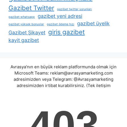
Gazibet Twitter
gazibet twitter sorunları
gazibet yeni adresi
gazibet whatsapp
gazibet üyelik
gazibet yüksek bonuslar
gazibet ödeme hızı
giris gazibet
Gazibet Şikayet
kayit gazibet
Avrasya'nın en büyük reklam platformunda olmak için
Microsoft Teams:
reklam@avrasyamarketing.com
adresimizden veya Telegram: @Avrasyamarketing
adresimizden irtibat kurabilirsiniz. (Tek iletişim
adreslerimiz teams / telegram ve mail adresimizdir.
Harici hiçbir iletişim adresimiz bulunmamaktadır.
Lütfen itibar etmeyiniz.) Türkiye yasalarına göre 7258
sayılı kanun uyarınca yasa dışı bahis oynamanın
cezaları mevcuttur. Şu an bulunduğunuz site hiç bir
şekilde illegal bahis oyunları oynatmıyor ve oynamaya