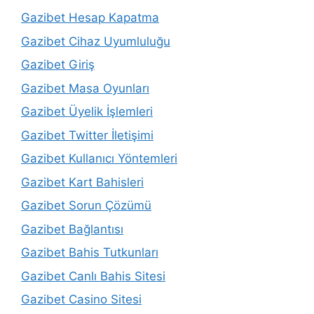
Gazibet Hesap Kapatma
Gazibet Cihaz Uyumluluğu
Gazibet Giriş
Gazibet Masa Oyunları
Gazibet Üyelik İşlemleri
Gazibet Twitter İletişimi
Gazibet Kullanıcı Yöntemleri
Gazibet Kart Bahisleri
Gazibet Sorun Çözümü
Gazibet Bağlantısı
Gazibet Bahis Tutkunları
Gazibet Canlı Bahis Sitesi
Gazibet Casino Sitesi