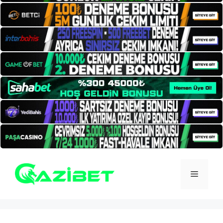
İçeriğe
atla
Menü