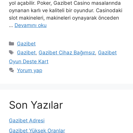
yol açabilir. Poker, Gazibet Casino masalarında
oynanan karlı ve kaliteli bir oyundur. Casinodaki
slot makineleri, makineleri oynayarak önceden
…
Devamını oku
Kategoriler
Gazibet
Etiketler
Gazibet
,
Gazibet Cihaz Bağımsız
,
Gazibet
Oyun Deste Kart
Yorum yap
Son Yazılar
Gazibet Adresi
Gazibet Yüksek Oranlar