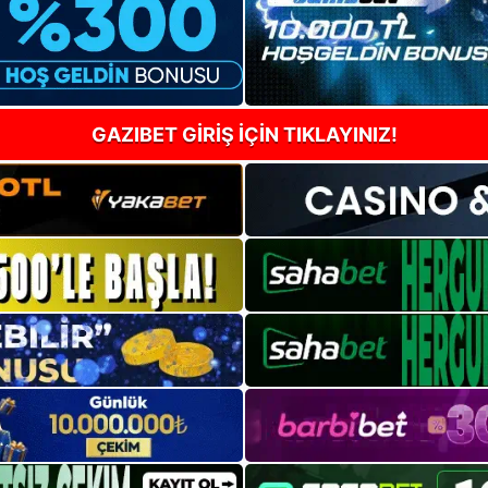
GAZIBET GİRİŞ İÇİN TIKLAYINIZ!