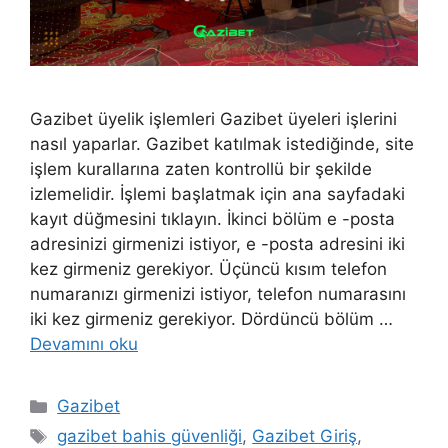
Gazibet üyelik işlemleri Gazibet üyeleri işlerini
nasıl yaparlar. Gazibet katılmak istediğinde, site
işlem kurallarına zaten kontrollü bir şekilde
izlemelidir. İşlemi başlatmak için ana sayfadaki
kayıt düğmesini tıklayın. İkinci bölüm e -posta
adresinizi girmenizi istiyor, e -posta adresini iki
kez girmeniz gerekiyor. Üçüncü kısım telefon
numaranızı girmenizi istiyor, telefon numarasını
iki kez girmeniz gerekiyor. Dördüncü bölüm …
Devamını oku
Kategoriler
Gazibet
Etiketler
gazibet bahis güvenliği
,
Gazibet Giriş
,