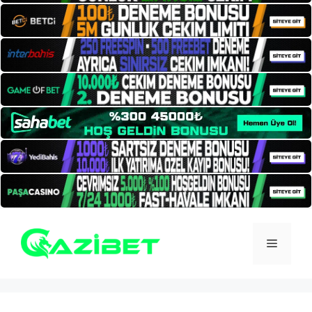
İçeriğe
atla
Menü