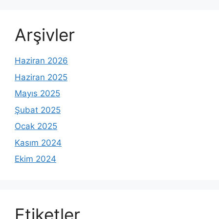
Arşivler
Haziran 2026
Haziran 2025
Mayıs 2025
Şubat 2025
Ocak 2025
Kasım 2024
Ekim 2024
Etiketler