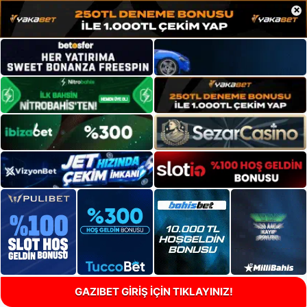
×
GAZIBET GİRİŞ İÇİN TIKLAYINIZ!