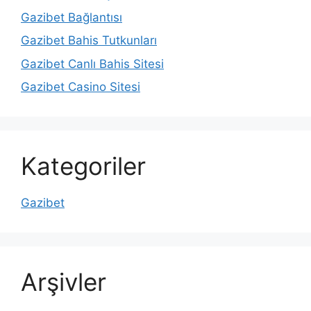
Gazibet Bağlantısı
Gazibet Bahis Tutkunları
Gazibet Canlı Bahis Sitesi
Gazibet Casino Sitesi
Kategoriler
Gazibet
Arşivler