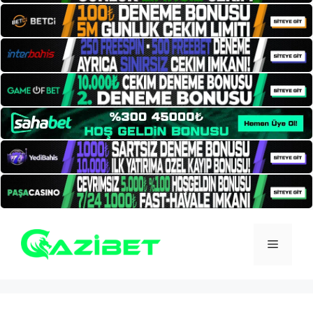
İçeriğe
atla
Menü