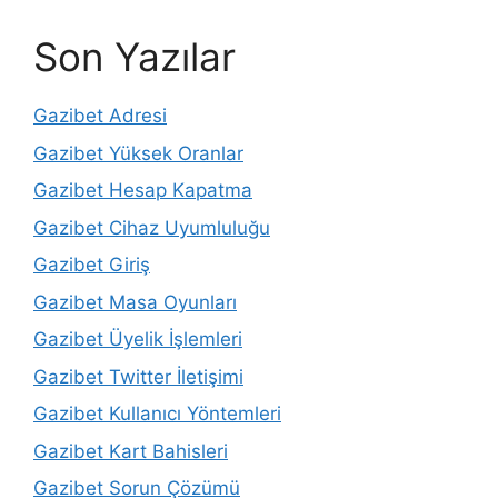
Son Yazılar
Gazibet Adresi
Gazibet Yüksek Oranlar
Gazibet Hesap Kapatma
Gazibet Cihaz Uyumluluğu
Gazibet Giriş
Gazibet Masa Oyunları
Gazibet Üyelik İşlemleri
Gazibet Twitter İletişimi
Gazibet Kullanıcı Yöntemleri
Gazibet Kart Bahisleri
Gazibet Sorun Çözümü