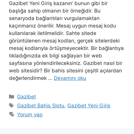
Gazibet Yeni Giriş kazanın’ bunun gibi bir
başlığa sahip olmanın bir örneğidir. Bu
senaryoda bağlantıları vurgulamaktan
kaçınmanız önerilir. Mesaj uygun mesaj kodu
kullanılarak iletilmelidir. Sahte sitede
görüntülenen mesaj kodları, gerçek sitelerdeki
mesaj kodlarıyla örtüşmeyecektir. Bir bağlantıya
tıkladığınızda ek bilgi sağlayan bir web
sayfasına yönlendirileceksiniz. Gazibet nasıl bir
web sitesidir? Bir bahis sitesini çeşitli açılardan
değerlendirmek …
Devamını oku
Kategoriler
Gazibet
Etiketler
Gazibet Bahis Slotu
,
Gazibet Yeni Giriş
Yorum yap