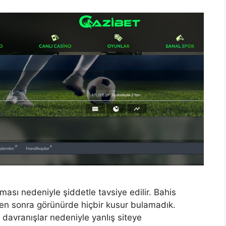
ası nedeniyle şiddetle tavsiye edilir. Bahis
ikten sonra görünürde hiçbir kusur bulamadık.
z davranışlar nedeniyle yanlış siteye