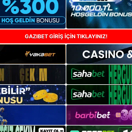
GAZIBET GİRİŞ İÇİN TIKLAYINIZ!