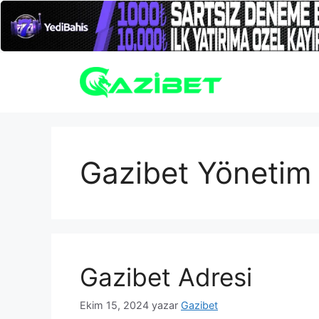
İçeriğe
atla
Gazibet Yönetim 
Gazibet Adresi
Ekim 15, 2024
yazar
Gazibet