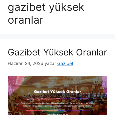
gazibet yüksek
oranlar
Gazibet Yüksek Oranlar
Haziran 24, 2026
yazar
Gazibet