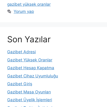
gazibet yüksek oranlar
Yorum yap
Son Yazılar
Gazibet Adresi
Gazibet Yüksek Oranlar
Gazibet Hesap Kapatma
Gazibet Cihaz Uyumluluğu
Gazibet Giriş
Gazibet Masa Oyunları
Gazibet Üyelik İşlemleri