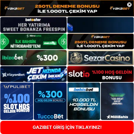
×
GAZIBET GİRİŞ İÇİN TIKLAYINIZ!