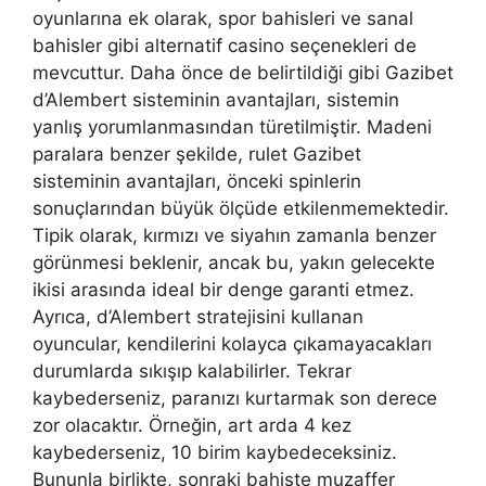
oyunlarına ek olarak, spor bahisleri ve sanal
bahisler gibi alternatif casino seçenekleri de
mevcuttur. Daha önce de belirtildiği gibi Gazibet
d’Alembert sisteminin avantajları, sistemin
yanlış yorumlanmasından türetilmiştir. Madeni
paralara benzer şekilde, rulet Gazibet
sisteminin avantajları, önceki spinlerin
sonuçlarından büyük ölçüde etkilenmemektedir.
Tipik olarak, kırmızı ve siyahın zamanla benzer
görünmesi beklenir, ancak bu, yakın gelecekte
ikisi arasında ideal bir denge garanti etmez.
Ayrıca, d’Alembert stratejisini kullanan
oyuncular, kendilerini kolayca çıkamayacakları
durumlarda sıkışıp kalabilirler. Tekrar
kaybederseniz, paranızı kurtarmak son derece
zor olacaktır. Örneğin, art arda 4 kez
kaybederseniz, 10 birim kaybedeceksiniz.
Bununla birlikte, sonraki bahiste muzaffer