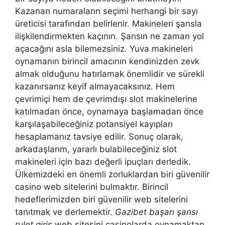
Kazanan numaraların seçimi herhangi bir sayı
üreticisi tarafından belirlenir. Makineleri şansla
ilişkilendirmekten kaçının. Şansın ne zaman yol
açacağını asla bilemezsiniz. Yuva makineleri
oynamanın birincil amacının kendinizden zevk
almak olduğunu hatırlamak önemlidir ve sürekli
kazanırsanız keyif almayacaksınız. Hem
çevrimiçi hem de çevrimdışı slot makinelerine
katılmadan önce, oynamaya başlamadan önce
karşılaşabileceğiniz potansiyel kayıpları
hesaplamanız tavsiye edilir. Sonuç olarak,
arkadaşlarım, yararlı bulabileceğiniz slot
makineleri için bazı değerli ipuçları derledik.
Ülkemizdeki en önemli zorluklardan biri güvenilir
casino web sitelerini bulmaktır. Birincil
hedeflerimizden biri güvenilir web sitelerini
tanıtmak ve derlemektir.
Gazibet başarı şansı
rulet giriş
web sitesini casinolarda oynamaktan