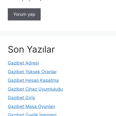
Son Yazılar
Gazibet Adresi
Gazibet Yüksek Oranlar
Gazibet Hesap Kapatma
Gazibet Cihaz Uyumluluğu
Gazibet Giriş
Gazibet Masa Oyunları
Gazibet Üyelik İşlemleri