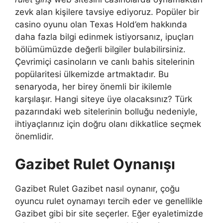
zevk alan kişilere tavsiye ediyoruz. Popüler bir
casino oyunu olan Texas Hold’em hakkında
daha fazla bilgi edinmek istiyorsanız, ipuçları
bölümümüzde değerli bilgiler bulabilirsiniz.
Çevrimiçi casinoların ve canlı bahis sitelerinin
popülaritesi ülkemizde artmaktadır. Bu
senaryoda, her birey önemli bir ikilemle
karşılaşır. Hangi siteye üye olacaksınız? Türk
pazarındaki web sitelerinin bolluğu nedeniyle,
ihtiyaçlarınız için doğru olanı dikkatlice seçmek
önemlidir.
Gazibet Rulet Oynanışı
Gazibet Rulet Gazibet nasıl oynanır, çoğu
oyuncu rulet oynamayı tercih eder ve genellikle
Gazibet gibi bir site seçerler. Eğer eyaletimizde