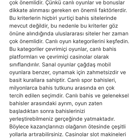
çok önemlidir. Çünkü canlı oyunlar ve bonuslar
dikkate alınması gereken en önemli faktörlerdir.
Bu kriterlerin hiçbiri yurtiçi bahis sitelerinde
mevcut değildir, bu nedenle bu kriterler göz
önüne alındığında uluslararası siteler her zaman
çok önemlidir. Canlı oyun kategorilerini keşfedin.
Bu kategoriler çevrimiçi oyunlar, canlı bahis
platformları ve çevrimiçi casinolar olarak
sınıflandırılır. Sanal oyunlar çağdaş mobil
oyunlara benzer, oynamak için zahmetsizdir ve
basit kurallara sahiptir. Canlı spor bahisleri,
milyonlarca bahis tutkunu arasında en çok
tercih edilen seçimdir. Canlı bahis ve geleneksel
bahisler arasındaki ayrım, oyun zaten
başladıktan sonra bahislerinizi
yerleştirebilmeniz gerçeğinde yatmaktadır.
Böylece kazançlarınızı olağanın ötesinde çeşitli
yollarla artırabilirsiniz. Casinolar slot makineleri