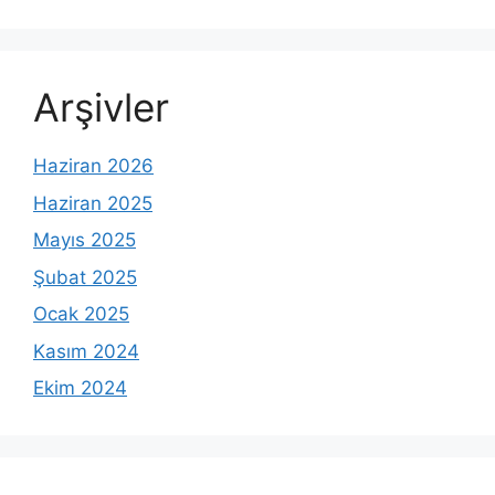
Arşivler
Haziran 2026
Haziran 2025
Mayıs 2025
Şubat 2025
Ocak 2025
Kasım 2024
Ekim 2024