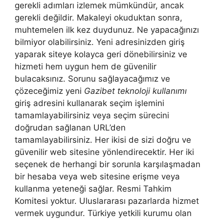
gerekli adımları izlemek mümkündür, ancak
gerekli değildir. Makaleyi okuduktan sonra,
muhtemelen ilk kez duydunuz. Ne yapacağınızı
bilmiyor olabilirsiniz. Yeni adresinizden giriş
yaparak siteye kolayca geri dönebilirsiniz ve
hizmeti hem uygun hem de güvenilir
bulacaksınız. Sorunu sağlayacağımız ve
çözeceğimiz yeni
Gazibet teknoloji kullanımı
giriş adresini kullanarak seçim işlemini
tamamlayabilirsiniz veya seçim sürecini
doğrudan sağlanan URL’den
tamamlayabilirsiniz. Her ikisi de sizi doğru ve
güvenilir web sitesine yönlendirecektir. Her iki
seçenek de herhangi bir sorunla karşılaşmadan
bir hesaba veya web sitesine erişme veya
kullanma yeteneği sağlar. Resmi Tahkim
Komitesi yoktur. Uluslararası pazarlarda hizmet
vermek uygundur. Türkiye yetkili kurumu olan