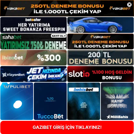
×
GAZIBET GİRİŞ İÇİN TIKLAYINIZ!