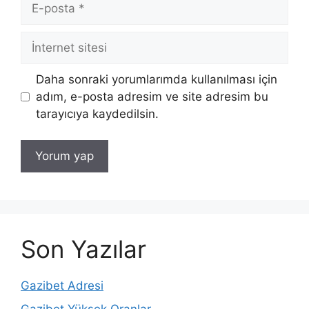
posta
İnternet
sitesi
Daha sonraki yorumlarımda kullanılması için
adım, e-posta adresim ve site adresim bu
tarayıcıya kaydedilsin.
Son Yazılar
Gazibet Adresi
Gazibet Yüksek Oranlar