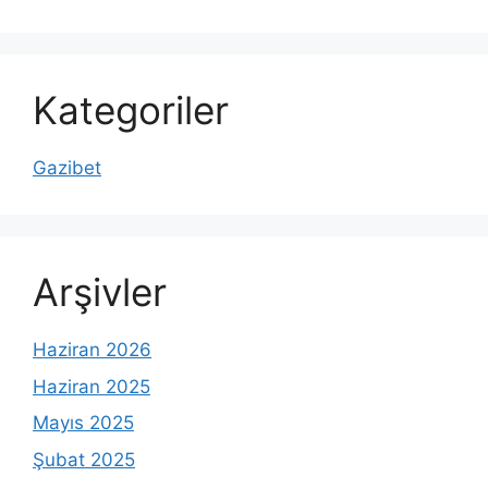
Kategoriler
Gazibet
Arşivler
Haziran 2026
Haziran 2025
Mayıs 2025
Şubat 2025