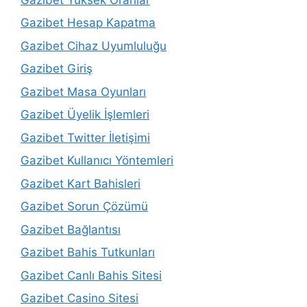
Gazibet Hesap Kapatma
Gazibet Cihaz Uyumluluğu
Gazibet Giriş
Gazibet Masa Oyunları
Gazibet Üyelik İşlemleri
Gazibet Twitter İletişimi
Gazibet Kullanıcı Yöntemleri
Gazibet Kart Bahisleri
Gazibet Sorun Çözümü
Gazibet Bağlantısı
Gazibet Bahis Tutkunları
Gazibet Canlı Bahis Sitesi
Gazibet Casino Sitesi