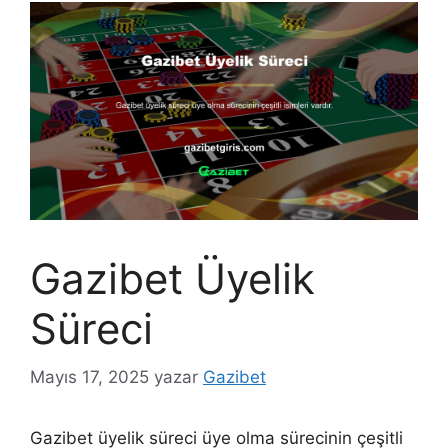
Gazibet Üyelik
Süreci
Mayıs 17, 2025
yazar
Gazibet
Gazibet üyelik süreci üye olma sürecinin çeşitli