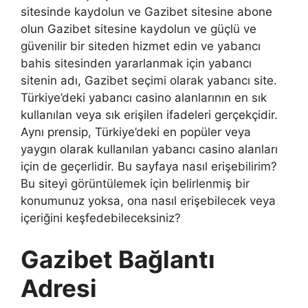
sitesinde kaydolun ve Gazibet sitesine abone
olun Gazibet sitesine kaydolun ve güçlü ve
güvenilir bir siteden hizmet edin ve yabancı
bahis sitesinden yararlanmak için yabancı
sitenin adı, Gazibet seçimi olarak yabancı site.
Türkiye’deki yabancı casino alanlarının en sık
kullanılan veya sık erişilen ifadeleri gerçekçidir.
Aynı prensip, Türkiye’deki en popüler veya
yaygın olarak kullanılan yabancı casino alanları
için de geçerlidir. Bu sayfaya nasıl erişebilirim?
Bu siteyi görüntülemek için belirlenmiş bir
konumunuz yoksa, ona nasıl erişebilecek veya
içeriğini keşfedebileceksiniz?
Gazibet Bağlantı
Adresi