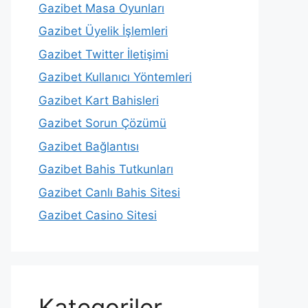
Gazibet Masa Oyunları
Gazibet Üyelik İşlemleri
Gazibet Twitter İletişimi
Gazibet Kullanıcı Yöntemleri
Gazibet Kart Bahisleri
Gazibet Sorun Çözümü
Gazibet Bağlantısı
Gazibet Bahis Tutkunları
Gazibet Canlı Bahis Sitesi
Gazibet Casino Sitesi
Kategoriler