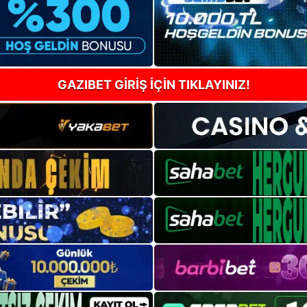
GAZIBET GİRİŞ İÇİN TIKLAYINIZ!