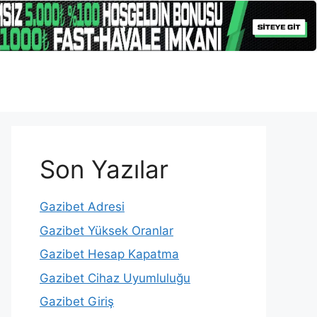
Son Yazılar
Gazibet Adresi
Gazibet Yüksek Oranlar
Gazibet Hesap Kapatma
Gazibet Cihaz Uyumluluğu
Gazibet Giriş