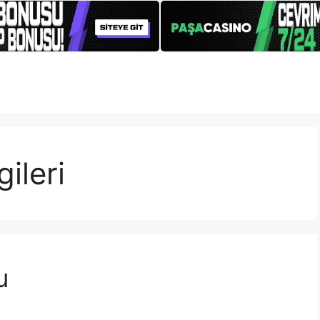
ileri
u