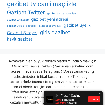
gazibet tv canli maç izle
Gazibet Twitter
gazibet twitter sorunları
gazibet yeni adresi
gazibet whatsapp
gazibet üyelik
gazibet yüksek bonuslar
gazibet ödeme hızı
giris gazibet
Gazibet Şikayet
kayit gazibet
Avrasya'nın en büyük reklam platformunda olmak için
Microsoft Teams:
reklam@avrasyamarketing.com
adresimizden veya Telegram: @Avrasyamarketing
adresimizden irtibat kurabilirsiniz. (Tek iletişim
adreslerimiz teams / telegram ve mail adresimizdir.
Harici hiçbir iletişim adresimiz bulunmamaktadır.
Lütfen itibar etmeyiniz.) Türkiye yasalarına göre 7258
sayılı kanun uyarınca yasa dışı bahis oynamanın
cezaları mevcuttur. Şu an bulunduğunuz site hiç bir