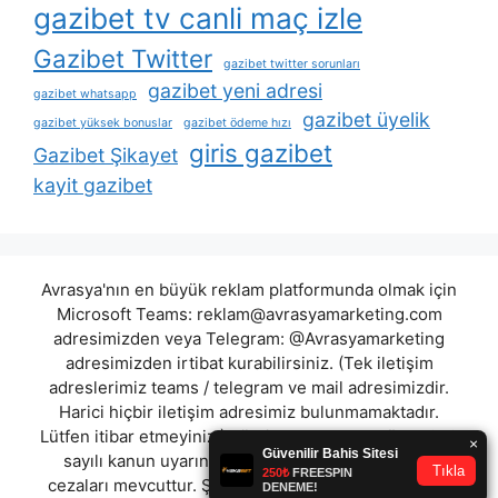
gazibet tv canli maç izle
Gazibet Twitter
gazibet twitter sorunları
gazibet yeni adresi
gazibet whatsapp
gazibet üyelik
gazibet yüksek bonuslar
gazibet ödeme hızı
giris gazibet
Gazibet Şikayet
kayit gazibet
Avrasya'nın en büyük reklam platformunda olmak için
Microsoft Teams:
reklam@avrasyamarketing.com
adresimizden veya Telegram: @Avrasyamarketing
adresimizden irtibat kurabilirsiniz. (Tek iletişim
adreslerimiz teams / telegram ve mail adresimizdir.
Harici hiçbir iletişim adresimiz bulunmamaktadır.
Lütfen itibar etmeyiniz.) Türkiye yasalarına göre 7258
sayılı kanun uyarınca yasa dışı bahis oynamanın
cezaları mevcuttur. Şu an bulunduğunuz site hiç bir