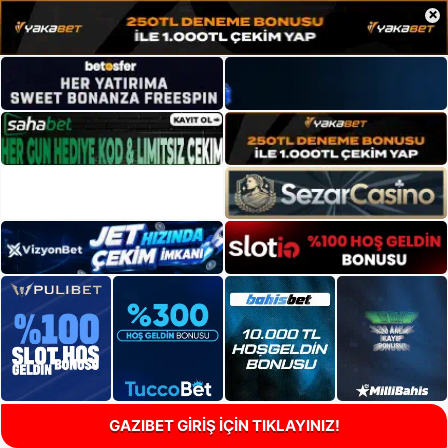
×
GAZIBET GİRİŞ İÇİN TIKLAYINIZ!